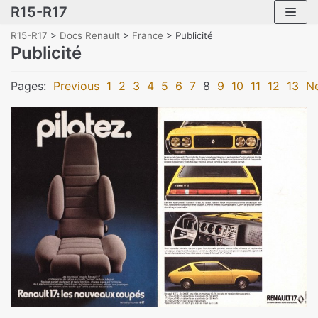
R15-R17
Skip
to
R15-R17
>
Docs Renault
>
France
>
Publicité
content
Publicité
Pages:
Previous
1
2
3
4
5
6
7
8
9
10
11
12
13
N