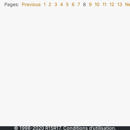
Pages:
Previous
1
2
3
4
5
6
7
8
9
10
11
12
13
N
© 1998-2020
R15R17
.
Conditions d'utilisation
.