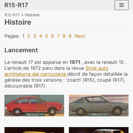
R15-R17
Skip
to
R15-R17
>
Histoire
content
Histoire
Pages:
1
2
3
4
5
6
7
8
9
Next
Lancement
La renault 17 est apparue en
1971
, avec la renault 15 .
L’article de 1972 paru dans la revue
Style auto
architeturra del carrozzeria
décrit de façon détaillée la
génèse des trois versions : ‘coach’ (R15), coupé (R17),
découvrable (R17).