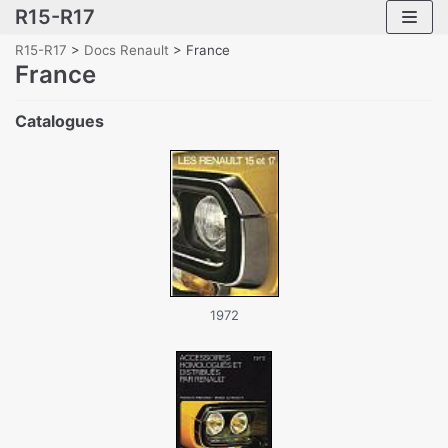
R15-R17
Skip
to
R15-R17
>
Docs Renault
>
France
content
France
Catalogues
1972