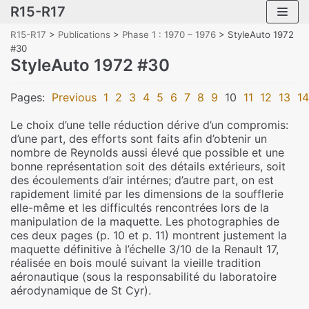
R15-R17
Skip
to
R15-R17
>
Publications
>
Phase 1 : 1970 – 1976
>
StyleAuto 1972
content
#30
StyleAuto 1972 #30
Pages:
Previous
1
2
3
4
5
6
7
8
9
10
11
12
13
14
Le choix d’une telle réduction dérive d’un compromis:
d’une part, des efforts sont faits afin d’obtenir un
nombre de Reynolds aussi élevé que possible et une
bonne représentation soit des détails extérieurs, soit
des écoulements d’air intérnes; d’autre part, on est
rapidement limité par les dimensions de la soufflerie
elle-même et les difficultés rencontrées lors de la
manipulation de la maquette. Les photographies de
ces deux pages (p. 10 et p. 11) montrent justement la
maquette définitive à l’échelle 3/10 de la Renault 17,
réalisée en bois moulé suivant la vieille tradition
aéronautique (sous la responsabilité du laboratoire
aérodynamique de St Cyr).